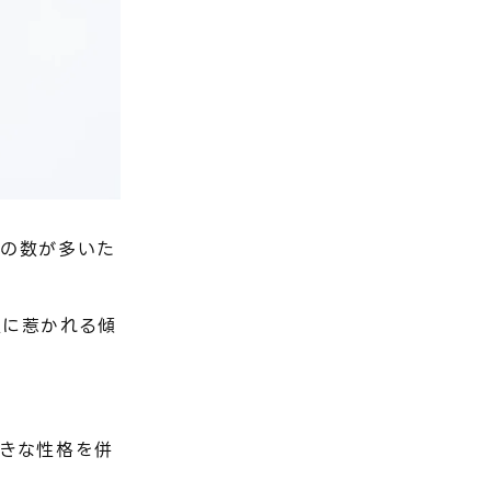
性の数が多いた
性に惹かれる傾
きな性格を併