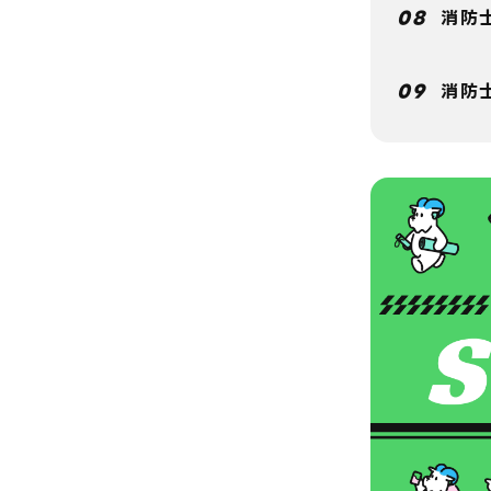
消防
消防