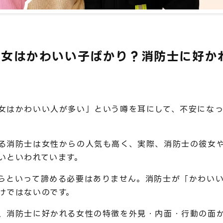
女はかわいい子ばかり？消防士に好かれ
女はかわいい人が多い」という噂を耳にして、不安にな
る消防士は女性からの人気も高く、実際、消防士の彼女
いといわれています。
らといって諦める必要はありません。消防士が「かわい
けではないのです。
、消防士に好かれる女性の特徴を外見・内面・行動の面か