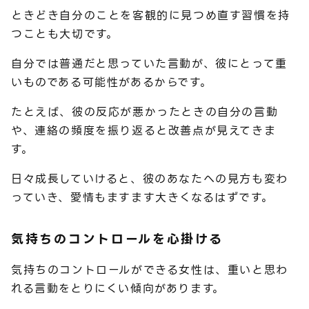
ときどき自分のことを客観的に見つめ直す習慣を持
つことも大切です。
自分では普通だと思っていた言動が、彼にとって重
いものである可能性があるからです。
たとえば、彼の反応が悪かったときの自分の言動
や、連絡の頻度を振り返ると改善点が見えてきま
す。
日々成長していけると、彼のあなたへの見方も変わ
っていき、愛情もますます大きくなるはずです。
気持ちのコントロールを心掛ける
気持ちのコントロールができる女性は、重いと思わ
れる言動をとりにくい傾向があります。