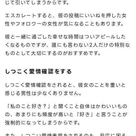
じて引いてしまうからです。
エスカレートすると、彼の投稿にいいねを押した女
性やフォロワーの女性が気になることもあります。
彼と一緒に過ごした幸せな時間はついアピールした
くなるものですが、誰にも言わない2人だけの特別な
ものとして大切にするのがおすすめです。
しつこく愛情確認をする
しつこく愛情確認をされると、彼女のことを重いと
感じる男性は少なくありません。
「私のこと好き？」と聞くこと自体はかわいいもの
の、あまりにも頻度が高いと「好き」と言うことが
強制的になってしまうからです。
また、しつこい愛情表現をされるのも、反応に困る