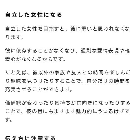
自立した女性になる
自立した女性を目指すと、彼に重いと思われなくな
ります。
彼に依存することがなくなり、過剰な愛情表現や執
着心がなくなるからです。
たとえば、彼以外の家族や友人との時間を楽しんだ
り趣味を見つけたりすることで、自分だけの時間を
充実させることができます。
価値観が変わったり気持ちが前向きになったりする
ことで、彼の目にもますます魅力的にうつるはずで
す。
伝え方に注意する