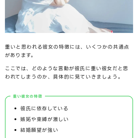
重いと思われる彼女の特徴には、いくつかの共通点
があります。
ここでは、どのような言動が彼氏に重い彼女だと思
われてしまうのか、具体的に見ていきましょう。
重い彼女の特徴
彼氏に依存している
嫉妬や束縛が激しい
結婚願望が強い