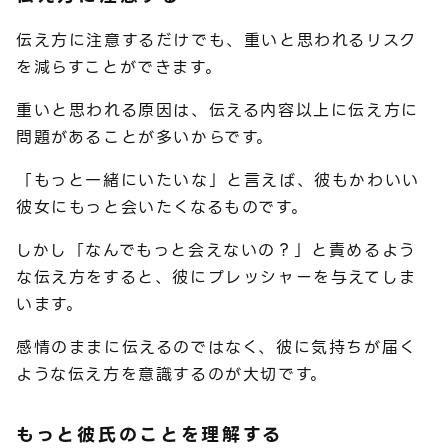
伝え方に注意するだけでも、重いと思われるリスク
を減らすことができます。
重いと思われる原因は、伝える内容以上に伝え方に
問題があることが多いからです。
「もっと一緒にいたいな」と言えば、彼もかわいい
彼女にもっと会いたくなるものです。
しかし「なんでもっと会えないの？」と責めるよう
な伝え方をすると、彼にプレッシャーを与えてしま
います。
感情のままに伝えるのではなく、彼に気持ちが届く
ような伝え方を意識するのが大切です。
もっと彼氏のことを理解する