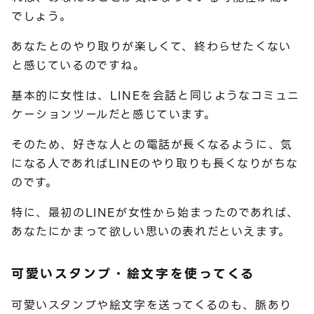
でしょう。
あなたとのやり取りが楽しくて、終わらせたくない
と感じているのですね。
基本的に女性は、LINEを会話と同じようなコミュニ
ケーションツールだと感じています。
そのため、好きな人との電話が長くなるように、気
になる人であればLINEのやり取りも長くなりがちな
のです。
特に、最初のLINEが女性から始まったのであれば、
あなたにかまって欲しい思いの表れだといえます。
可愛いスタンプ・絵文字を使ってくる
可愛いスタンプや絵文字を送ってくるのも、脈あり