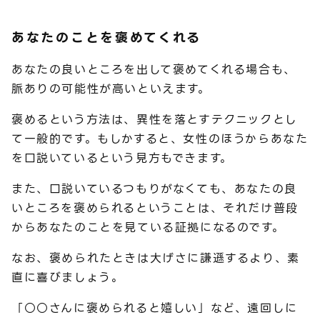
あなたのことを褒めてくれる
あなたの良いところを出して褒めてくれる場合も、
脈ありの可能性が高いといえます。
褒めるという方法は、異性を落とすテクニックとし
て一般的です。もしかすると、女性のほうからあなた
を口説いているという見方もできます。
また、口説いているつもりがなくても、あなたの良
いところを褒められるということは、それだけ普段
からあなたのことを見ている証拠になるのです。
なお、褒められたときは大げさに謙遜するより、素
直に喜びましょう。
「○○さんに褒められると嬉しい」など、遠回しに