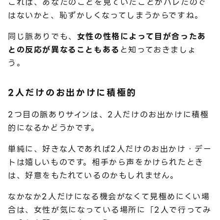
これは、あなたのことを見ていたことがバレたので
はないかと、恥ずかしくなってしまうからですね。
同じ脈ありでも、
女性の性格によって目が合ったあ
との反応が異なることもある
と知っておきましょ
う。
2人だけのお出かけに積極的
2つ目の脈ありサインは、2人だけのお出かけに積極
的になるかどうかです。
単純に、好きな人であれば2人だけのお出かけ・デー
トは嬉しいものです。相手から声をかけられたとき
は、好意をもたれているのかもしれません。
なかなか2人だけになる機会がなくて見極めにくい場
合は、女性が気になっている場所に「2人で行ってみ