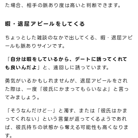
た場合、相手の脈あり度は高いと判断できます。
暇・退屈アピールをしてくる
ちょっとした雑談のなかで出してくる、暇・退屈アピ
ールも脈ありサインです。
「
自分は暇をしているから、デートに誘ってくれて
も良いんだよ
」と、遠回しに誘っています。
勇気がいるかもしれませんが、退屈アピールをされ
た際は、一度「彼氏にかまってもらいなよ」と言っ
てみましょう。
「そうなんだけど…」と濁す、または「彼氏はかま
ってくれない」という言葉が返ってくるようであれ
ば、彼氏持ちの状態から奪える可能性も高くなりま
す。