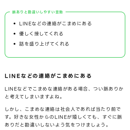
脈ありと勘違いしやすい言動
LINEなどの連絡がこまめにある
優しく接してくれる
話を盛り上げてくれる
LINEなどの連絡がこまめにある
LINEなどでこまめな連絡がある場合、つい脈ありか
と考えてしまいますよね。
しかし、こまめな連絡は社会人であれば当たり前で
す。好きな女性からのLINEが嬉しくても、すぐに脈
ありだと勘違いしないよう気をつけましょう。