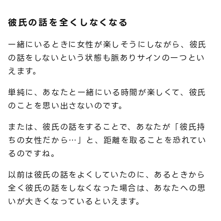
彼氏の話を全くしなくなる
一緒にいるときに女性が楽しそうにしながら、彼氏
の話をしないという状態も脈ありサインの一つとい
えます。
単純に、あなたと一緒にいる時間が楽しくて、彼氏
のことを思い出さないのです。
または、彼氏の話をすることで、あなたが「彼氏持
ちの女性だから…」と、距離を取ることを恐れてい
るのですね。
以前は彼氏の話をよくしていたのに、あるときから
全く彼氏の話をしなくなった場合は、あなたへの思
いが大きくなっているといえます。