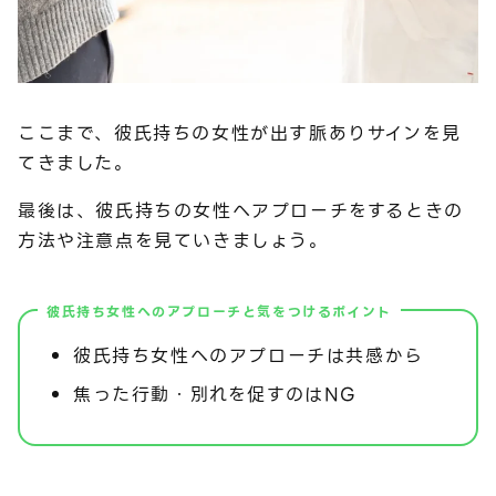
ここまで、彼氏持ちの女性が出す脈ありサインを見
てきました。
最後は、彼氏持ちの女性へアプローチをするときの
方法や注意点を見ていきましょう。
彼氏持ち女性へのアプローチと気をつけるポイント
彼氏持ち女性へのアプローチは共感から
焦った行動・別れを促すのはNG