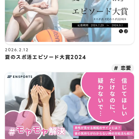
2026.2.12
夏のスポ活エピソード大賞2024
恋愛