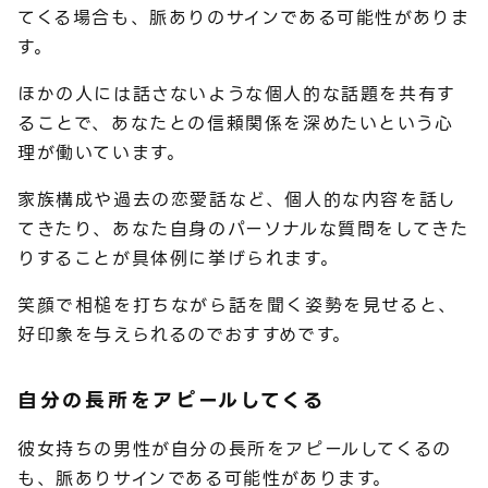
てくる場合も、脈ありのサインである可能性がありま
す。
ほかの人には話さないような個人的な話題を共有す
ることで、あなたとの信頼関係を深めたいという心
理が働いています。
家族構成や過去の恋愛話など、個人的な内容を話し
てきたり、あなた自身のパーソナルな質問をしてきた
りすることが具体例に挙げられます。
笑顔で相槌を打ちながら話を聞く姿勢を見せると、
好印象を与えられるのでおすすめです。
自分の長所をアピールしてくる
彼女持ちの男性が自分の長所をアピールしてくるの
も、脈ありサインである可能性があります。