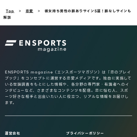
>
>
Top
恋愛
彼女持ち男性の脈ありサイン5選！脈なしサインも
解説
ENSPORTS magazine（エンスポーツマガジン）は「恋のプレイ
ブック」をコンセプトに運営する恋愛メディアです。独自に実施して
いる世論調査をもとにした情報や、各分野の専門家・有識者へのイ
ンタビューなど、さまざまなコンテンツを配信。恋に悩む人、スポ
ーツ好きな相手と出会いたい人に役立つ、リアルな情報をお届けし
ます。
運営会社
プライバシーポリシー