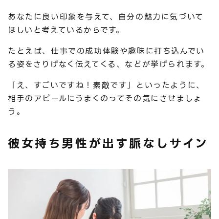
あなたに良い印象を与えて、自分の魅力に気づいて
ほしいと考えているからです。
たとえば、仕事での成功体験や趣味に打ち込んでい
る姿をさりげなく伝えてくる、などが挙げられます。
「え、すごいですね！素敵です」といったように、
相手のアピールにうまくのってその気にさせましょ
う。
彼女持ち男性が出す脈なしサイン