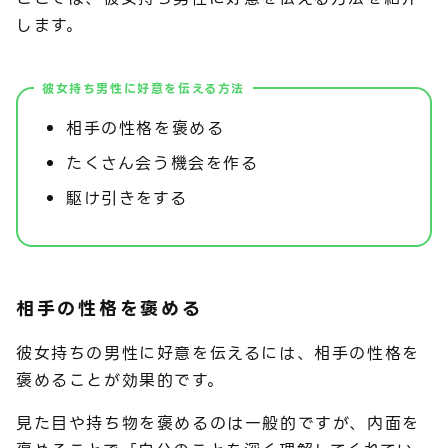
します。
彼女持ち男性に好意を伝える方法
相手の性格を褒める
たくさん会う機会を作る
駆け引きをする
相手の性格を褒める
彼女持ちの男性に好意を伝えるには、相手の性格を
褒めることが効果的です。
見た目や持ち物を褒めるのは一般的ですが、内面を