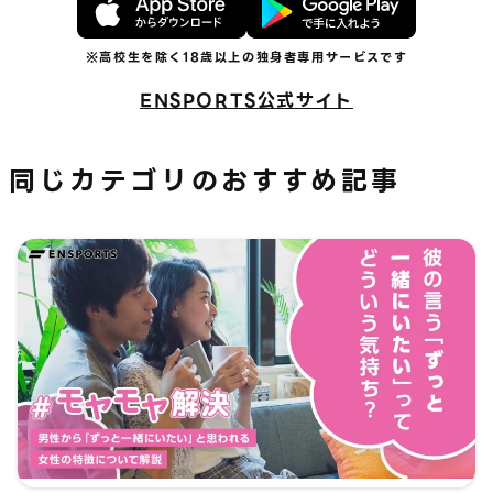
ENSPORTS公式サイト
同じカテゴリのおすすめ記事