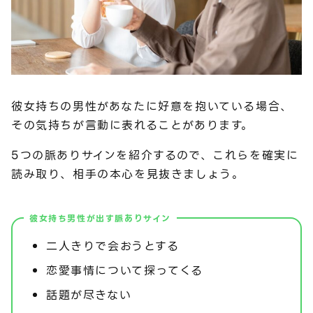
彼女持ちの男性があなたに好意を抱いている場合、
その気持ちが言動に表れることがあります。
5つの脈ありサインを紹介するので、これらを確実に
読み取り、相手の本心を見抜きましょう。
彼女持ち男性が出す脈ありサイン
二人きりで会おうとする
恋愛事情について探ってくる
話題が尽きない