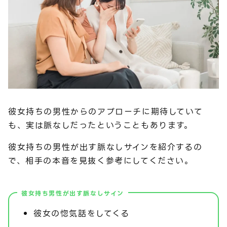
彼女持ちの男性からのアプローチに期待していて
も、実は脈なしだったということもあります。
彼女持ちの男性が出す脈なしサインを紹介するの
で、相手の本音を見抜く参考にしてください。
彼女持ち男性が出す脈なしサイン
彼女の惚気話をしてくる