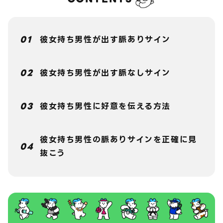
彼女持ち男性が出す脈ありサイン
彼女持ち男性が出す脈なしサイン
彼女持ち男性に好意を伝える方法
彼女持ち男性の脈ありサインを正確に見
抜こう