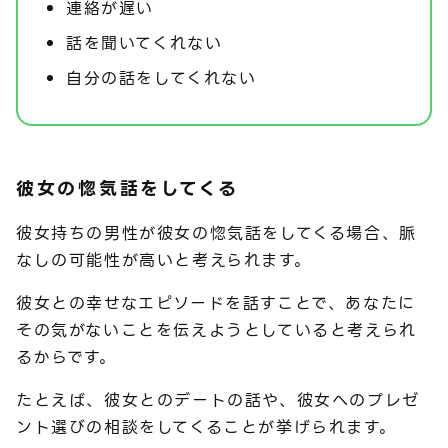
連絡が遅い
話を聞いてくれない
自分の話をしてくれない
彼女の惚気話をしてくる
彼女持ちの男性が彼女の惚気話をしてくる場合、脈
なしの可能性が高いと考えられます。
彼女との幸せなエピソードを話すことで、あなたに
その気がないことを伝えようとしていると考えられ
るからです。
たとえば、彼女とのデートの話や、彼女へのプレゼ
ント選びの相談をしてくることが挙げられます。