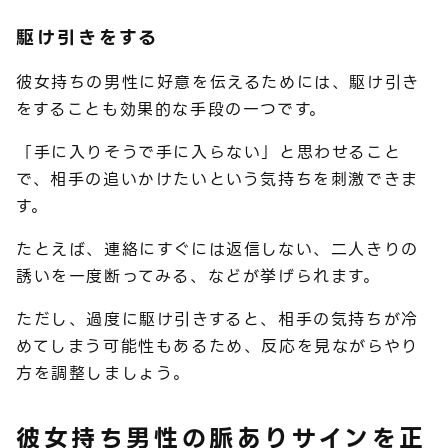
駆け引きをする
彼女持ちの男性に好意を伝えるためには、駆け引き
をすることも効果的な手段の一つです。
「手に入りそうで手に入らない」と思わせること
で、相手の追いかけたいという気持ちを刺激できま
す。
たとえば、連絡にすぐには返信しない、二人きりの
誘いを一度断ってみる、などが挙げられます。
ただし、過度に駆け引きすると、相手の気持ちが冷
めてしまう可能性もあるため、反応を見ながらやり
方を調整しましょう。
彼女持ち男性の脈ありサインを正