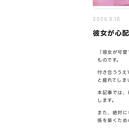
2025.8.18
彼女が心配
「彼女が可愛
ものです。
付き合ううえ
と疲れてしま
本記事では、
します。
また、絶対に
係を築くため