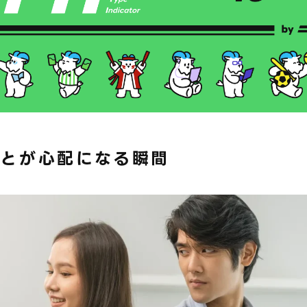
ことが心配になる瞬間