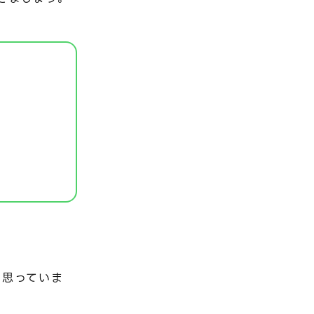
と思っていま