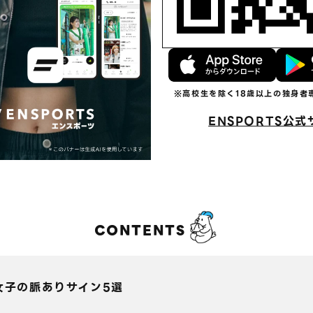
ENSPORTS公式
CONTENTS
女子の脈ありサイン5選