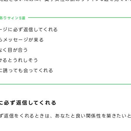
ありサイン5選
ージに必ず返信してくれる
らメッセージが来る
なく目が合う
けるとうれしそう
に誘っても会ってくれる
に必ず返信してくれる
ず返信をくれるときは、あなたと良い関係性を築きたい