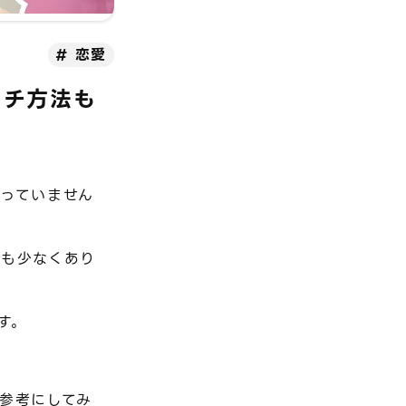
恋愛
ーチ方法も
っていません
合も少なくあり
す。
参考にしてみ