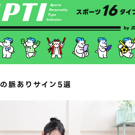
の脈ありサイン5選