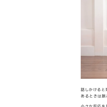
話しかけると
あるときは脈
小さな反応を