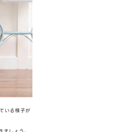
ている様子が
きましょう。