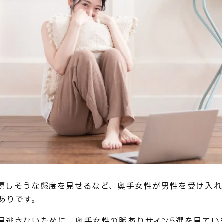
嬉しそうな態度を見せるなど、奥手女性が男性を受け入れ
ありです。
見逃さないために、奥手女性の脈ありサイン5選を見てい